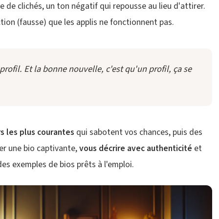
e de clichés, un ton négatif qui repousse au lieu d'attirer.
tion (fausse) que les applis ne fonctionnent pas.
rofil. Et la bonne nouvelle, c'est qu'un profil, ça se
rs les plus courantes
qui sabotent vos chances, puis des
er une bio captivante,
vous décrire avec authenticité
et
es exemples de bios prêts à l'emploi.