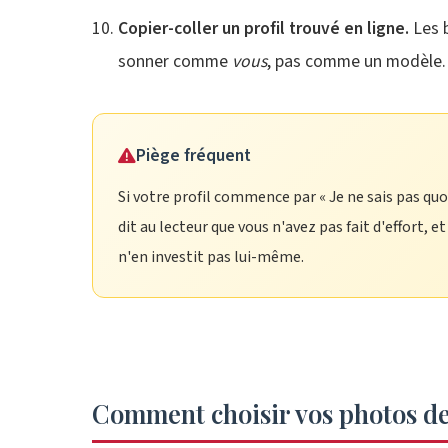
Copier-coller un profil trouvé en ligne.
Les b
sonner comme
vous
, pas comme un modèle.
Piège fréquent
Si votre profil commence par « Je ne sais pas qu
dit au lecteur que vous n'avez pas fait d'effort, 
n'en investit pas lui-même.
Comment choisir vos photos de