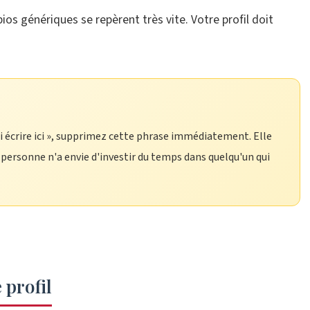
ios génériques se repèrent très vite. Votre profil doit
oi écrire ici », supprimez cette phrase immédiatement. Elle
et personne n'a envie d'investir du temps dans quelqu'un qui
 profil