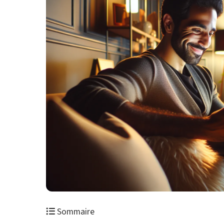
Sommaire