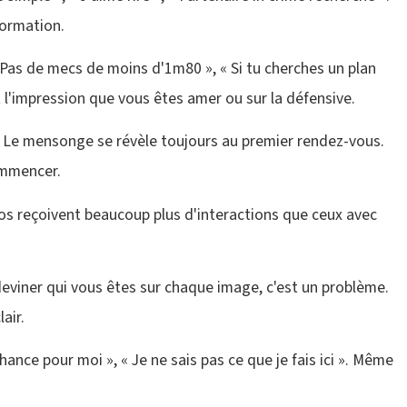
formation.
 Pas de mecs de moins d'1m80 », « Si tu cherches un plan
 l'impression que vous êtes amer ou sur la défensive.
Le mensonge se révèle toujours au premier rendez-vous.
ommencer.
tos reçoivent beaucoup plus d'interactions que ceux avec
 deviner qui vous êtes sur chaque image, c'est un problème.
air.
hance pour moi », « Je ne sais pas ce que je fais ici ». Même