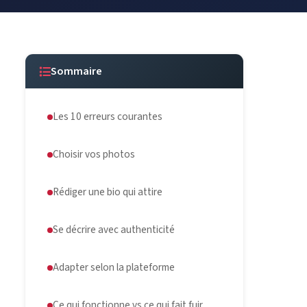
Sommaire
Les 10 erreurs courantes
Choisir vos photos
Rédiger une bio qui attire
Se décrire avec authenticité
Adapter selon la plateforme
Ce qui fonctionne vs ce qui fait fuir