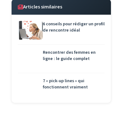
Articles similaires
6 conseils pour rédiger un profil
de rencontre idéal
Rencontrer des femmes en
ligne : le guide complet
7 « pick-up lines » qui
fonctionnent vraiment