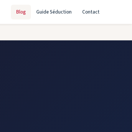
Blog
Guide Séduction
Contact