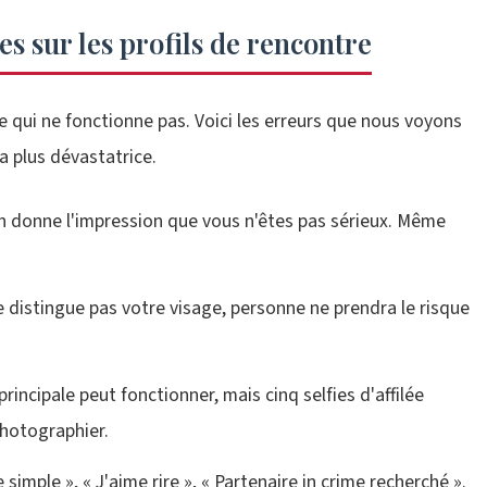
es sur les profils de rencontre
 ce qui ne fonctionne pas. Voici les erreurs que nous voyons
la plus dévastatrice.
on donne l'impression que vous n'êtes pas sérieux. Même
e distingue pas votre visage, personne ne prendra le risque
rincipale peut fonctionner, mais cinq selfies d'affilée
photographier.
 simple », « J'aime rire », « Partenaire in crime recherché ».